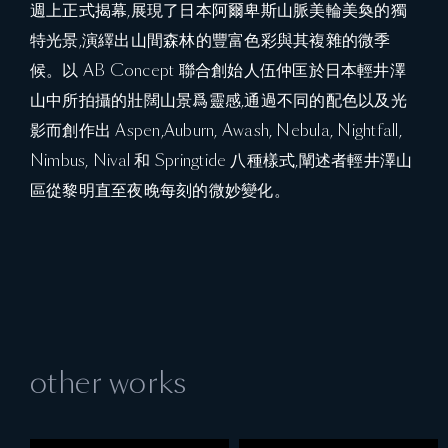
週上正式揭幕,展現了日本阿爾卑斯山脈美輪美奐的獨
特光景,演繹出山間森林的豐富色彩與其複雜的微季
候。以 AB Concept 聯合創始人伍仲匡於日本輕井澤
山中所拍攝的壯闊山景爲靈感,通過不同的配色以及光
影而創作出 Aspen,Auburn, Awash, Nebula, Nightfall,
Nimbus, Nival 和 Springtide 八種樣式,闡述者輕井澤山
區從黎明直至夜晚每刻的微妙變化。
other works