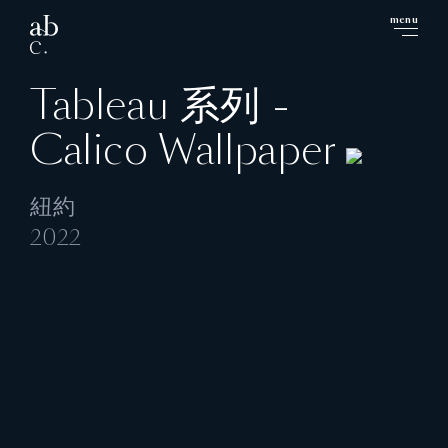
menu
close
Tableau 系列 -
Calico Wallpaper
紐約
2022