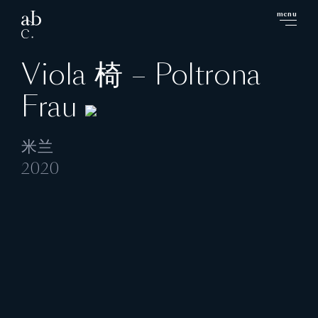
menu
close
Viola 椅 – Poltrona
Frau
米兰
2020