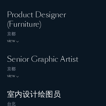
能出色向客户简报展示设计概念图、透视图及
工作職責:
其他展示设计工具
Product Designer
獨立處理並完成頂尖酒店 / 住宅項目, 包括構
有效管理全套简报展示、投标文件及物料
(Furniture)
思和建立最初的概念設計, 至工程期間往現場
与供应商紧密联系, 协助材料和技术之整合、
監督及有關之協調溝通等工作
京都
维护和更新供应商和材料样品资讯的资料库
開展設計理念、佈局、及挑選物料
view
为团队建立工作规程, 管理执行, 以及监管进程
能出色向客戶簡報展示設計概念圖、透視圖及
Responsibilities:
能与各部门同事及专业顾问高效沟通协调
其他展示設計工具
Senior Graphic Artist
Develop and produce design for a range of
监督及领导初级设计师之日常工作、发展团队
有效管理全套簡報展示及投標文件
interior products with creative sense and
的潜力及加强团队的凝聚力
京都
為團隊建立工作規程, 管理執行, 以及監管進程
keen eye for detail thinking
view
要求:
能與各部門同事及專業顧問高效溝通協調
Create concepts and design that balance
Responsibilities:
持有在室内设计、 建筑或其他相关学科的大
innovative design, functional requirements,
監督及領導初級設計師之日常工作、發展團隊
室内设计绘图员
Develop and produce design with creative
专或以上学历
and aesthetic appeal
的潛力及加強團隊的凝聚力
sense and keen eye for detail thinking
台北
拥有顶尖酒店、 豪华住宅、 高级餐厅和示范
Coordinate with our in-house interior design