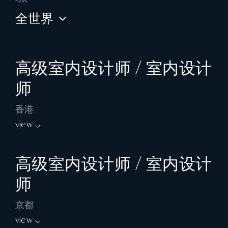
全世界
高级室内设计师 / 室内设计
师
香港
view
工作职责:
高级室内设计师 / 室内设计
独立处理并完成顶尖酒店 / 住宅项目, 包括构
师
思和建立最初的概念设计, 至工程期间往现场
监督及有关之协调沟通等工作
京都
开展设计理念、布局、及挑选物料
view