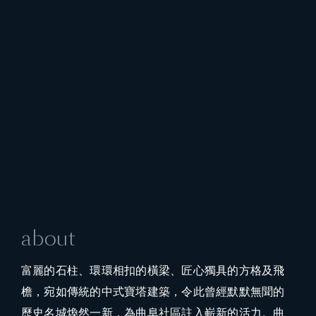
about
富麗的石柱、環環相扣的橫梁、匠心獨具的方格及飛
檐，宛如傳統的中式寶塔建築，令此曾經默默無聞的
歷史名城煥然一新，為曲阜社區註入嶄新的活力。曲