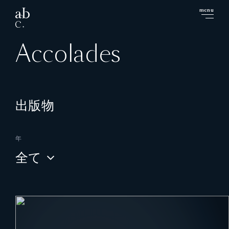
menu
close
Accolades
出版物
年
全て